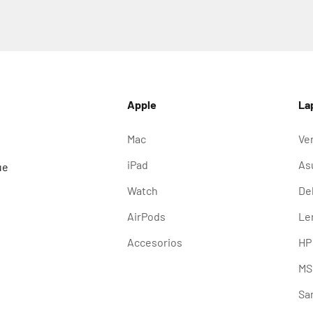
Apple
La
Mac
Ve
iPad
As
ue
Watch
Del
AirPods
Le
Accesorios
HP
MS
Sa