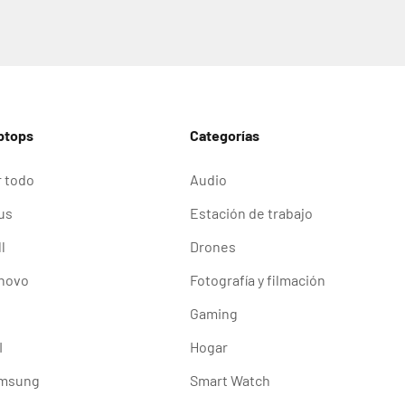
ptops
Categorías
r todo
Audio
us
Estación de trabajo
l
Drones
novo
Fotografía y filmación
Gaming
I
Hogar
msung
Smart Watch