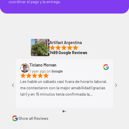
coordinar el pago y la entrega.
Artifact Argentina
1489 Google Reviews
Ticiano Morvan
A
1 year ago
on
Google
1
Les hablé un sábado casi fuera de horario laboral,
Compré
me contestaron con la mejor amabilidad (gracias
por qu
Iair) y en 15 minutos tenía confirmada la
peso d
computadora. Me la despacharon el lunes al
Intern
mediodía y hoy martes al mediodía me llegó.
cerca d
Volvería a comprar y recomiendo Artifact!
lo camb
Show all Reviews
AirPods 4
¡Entre
horas 