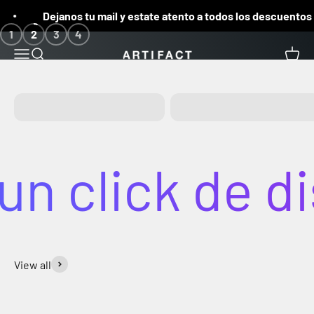
Ir al contenido
Dejanos tu mail y estate atento a todos los descuentos q
1
2
3
4
Artifact
Menú
Buscar
Carrit
Apple
Laptops
 click de dis
View all