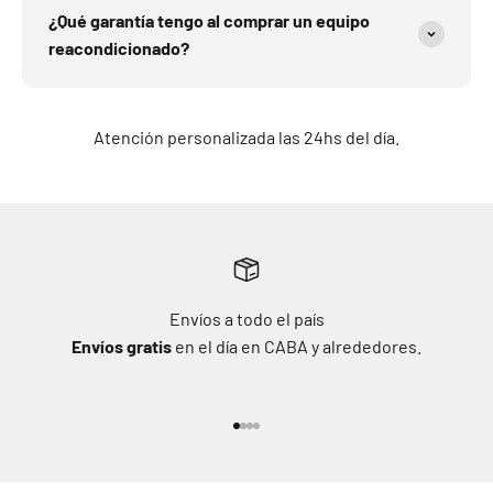
¿Qué garantía tengo al comprar un equipo
reacondicionado?
Atención personalizada las 24hs del día.
Envíos a todo el país
Envíos gratis
en el día en CABA y alrededores.
Ir al artículo 1
Ir al artículo 2
Ir al artículo 3
Ir al artículo 4