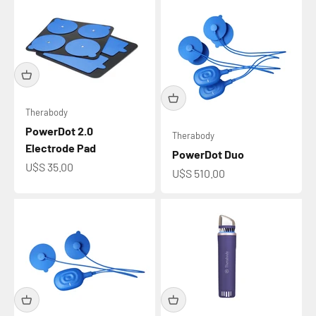
Therabody
PowerDot 2.0
Therabody
Electrode Pad
PowerDot Duo
Precio de oferta
U$S 35.00
Precio de oferta
U$S 510.00