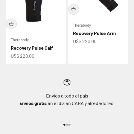
Therabody
Recovery Pulse Arm
Therabody
Precio de oferta
U$S 220.00
Recovery Pulse Calf
Precio de oferta
U$S 220.00
Envíos a todo el país
Envíos gratis
en el día en CABA y alrededores.
Ir al artículo 1
Ir al artículo 2
Ir al artículo 3
Ir al artículo 4