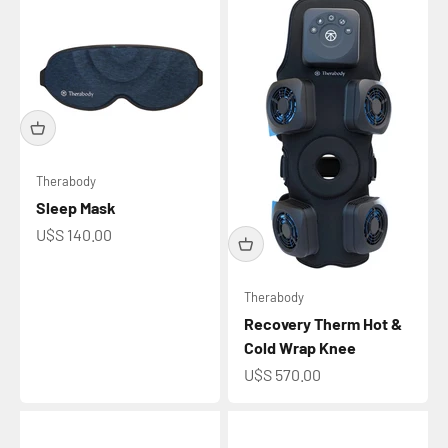
Therabody
Sleep Mask
Precio de oferta
U$S 140.00
Therabody
Recovery Therm Hot &
Cold Wrap Knee
Precio de oferta
U$S 570.00