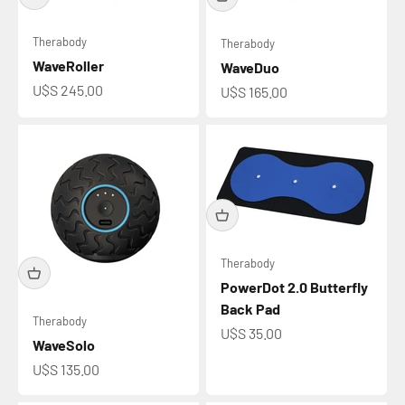
Therabody
Therabody
WaveRoller
WaveDuo
Precio de oferta
U$S 245.00
Precio de oferta
U$S 165.00
Therabody
PowerDot 2.0 Butterfly
Back Pad
Therabody
Precio de oferta
U$S 35.00
WaveSolo
Precio de oferta
U$S 135.00