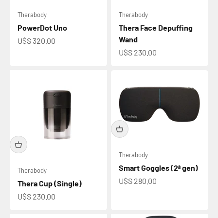
Therabody
Therabody
PowerDot Uno
Thera Face Depuffing
Wand
Precio de oferta
U$S 320.00
Precio de oferta
U$S 230.00
Therabody
Smart Goggles (2ª gen)
Therabody
Precio de oferta
U$S 280.00
Thera Cup (Single)
Precio de oferta
U$S 230.00