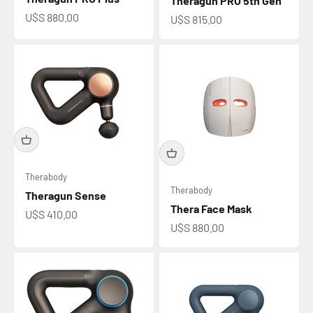
Theragun PRO 5th Gen
Precio de oferta
U$S 880.00
Precio de oferta
U$S 815.00
Therabody
Therabody
Theragun Sense
Thera Face Mask
Precio de oferta
U$S 410.00
Precio de oferta
U$S 880.00