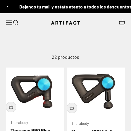
Ir al contenido
Dejanos tu mail y estate atento a todos los descuentos
Artifact
Menú
Buscar
Carrit
22 productos
Therabody
Therabody
Theragun PRO Plus