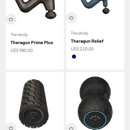
Therabody
Therabody
Theragun Relief
Theragun Prime Plus
Precio de oferta
U$S 220.00
Precio de oferta
U$S 580.00
Color
Navy
Sand