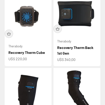
Therabody
Therabody
Recovery Therm Back
Recovery Therm Cube
1st Gen
Precio de oferta
U$S 220.00
Precio de oferta
U$S 340.00