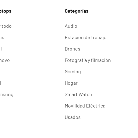
ptops
Categorías
r todo
Audio
us
Estación de trabajo
l
Drones
novo
Fotografía y filmación
Gaming
I
Hogar
msung
Smart Watch
Movilidad Eléctrica
Usados