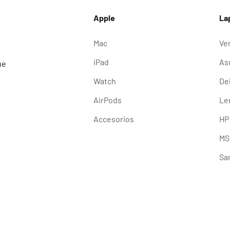
Apple
La
Mac
Ve
iPad
As
ue
Watch
Del
AirPods
Le
Accesorios
HP
MS
Sa