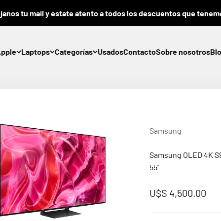
nos tu mail y estate atento a todos los descuentos que tenemos 
pple
Laptops
Categorías
Usados
Contacto
Sobre nosotros
Bl
Samsung
Samsung OLED 4K S90
55''
Precio de oferta
U$S 4,500.00