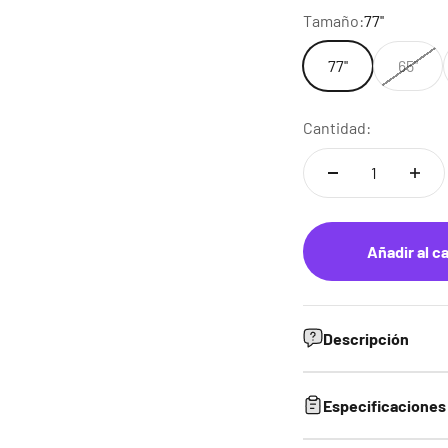
Tamaño:
77''
77''
65''
Cantidad:
Añadir al ca
Descripción
Especificaciones