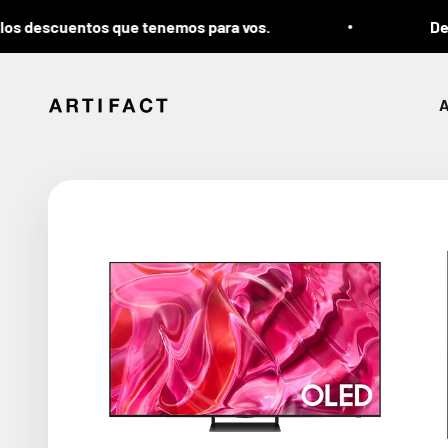
Ir al contenido
los descuentos que tenemos para vos.
Deja
Artifact
A