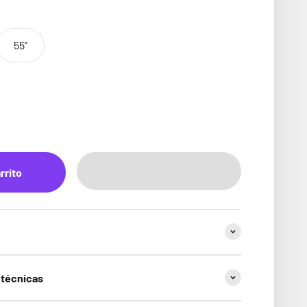
55''
rrito
 técnicas