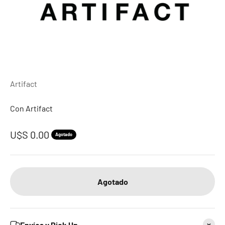
Artifact
Con Artifact
Precio de oferta
U$S 0.00
Agotado
Agotado
Envíos y Pick Up