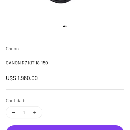
Ir al artículo 1
Ir al artículo 2
Canon
CANON R7 KIT 18-150
Precio de oferta
U$S 1,960.00
Cantidad: