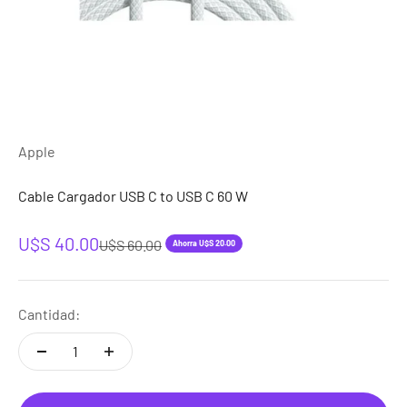
Apple
Cable Cargador USB C to USB C 60 W
Precio de oferta
U$S 40.00
Precio normal
U$S 60.00
Ahorra U$S 20.00
Cantidad: